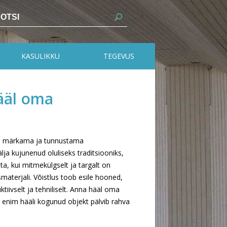
KASULIKKU
TEGEVUS
hääl oma
üles märkama ja tunnustama
älja kujunenud oluliseks traditsiooniks,
a, kui mitmekülgselt ja targalt on
aterjali. Võistlus toob esile hooned,
ktiivselt ja tehniliselt. Anna hääl oma
 enim hääli kogunud objekt pälvib rahva