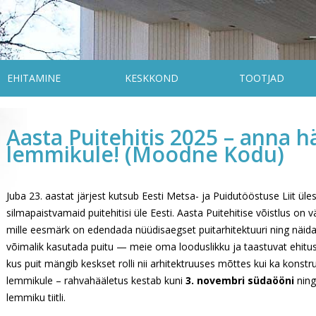
EHITAMINE
KESKKOND
TOOTJAD
Aasta Puitehitis 2025 – anna 
lemmikule! (Moodne Kodu)
Juba 23. aastat järjest kutsub Eesti Metsa- ja Puidutööstuse Liit 
silmapaistvamaid puitehitisi üle Eesti. Aasta Puitehitise võistlus on v
mille eesmärk on edendada nüüdisaegset puitarhitektuuri ning näidat
võimalik kasutada puitu — meie oma looduslikku ja taastuvat ehitusm
kus puit mängib keskset rolli nii arhitektruuses mõttes kui ka konstru
lemmikule – rahvahääletus kestab kuni
3. novembri südaööni
ning
lemmiku tiitli.