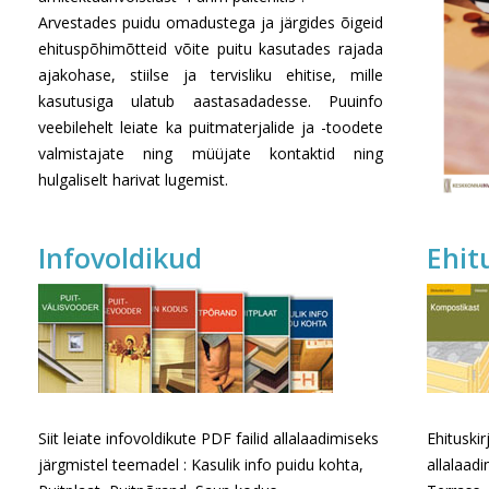
Arvestades puidu omadustega ja järgides õigeid
ehituspõhimõtteid võite puitu kasutades rajada
ajakohase, stiilse ja tervisliku ehitise, mille
kasutusiga ulatub aastasadadesse. Puuinfo
veebilehelt leiate ka puitmaterjalide ja -toodete
valmistajate ning müüjate kontaktid ning
hulgaliselt harivat lugemist.
Infovoldikud
Ehit
Siit leiate infovoldikute PDF failid allalaadimiseks
Ehituskir
järgmistel teemadel : Kasulik info puidu kohta,
allalaad