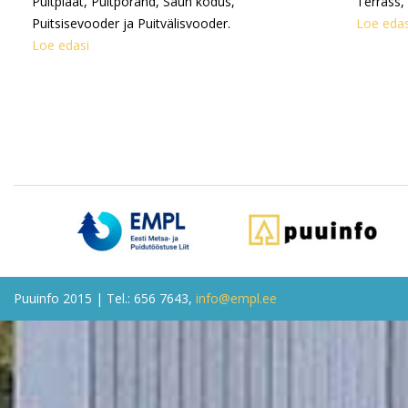
Puitplaat, Puitpõrand, Saun kodus,
Terrass,
Puitsisevooder ja Puitvälisvooder.
Loe edas
Loe edasi
Puuinfo 2015 | Tel.: 656 7643,
info@empl.ee