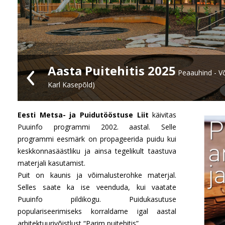
Aasta Puitehitis 2025
Peaauhind - Võ
Karl Kasepõld)
Eesti Metsa- ja Puidutööstuse Liit
käivitas
Puuinfo programmi 2002. aastal. Selle
programmi eesmärk on propageerida puidu kui
keskkonnasäästliku ja ainsa tegelikult taastuva
materjali kasutamist.
Puit on kaunis ja võimalusterohke materjal.
Selles saate ka ise veenduda, kui vaatate
Puuinfo pildikogu. Puidukasutuse
populariseerimiseks korraldame igal aastal
arhitektuurivõistlust “Parim puitehitis”.