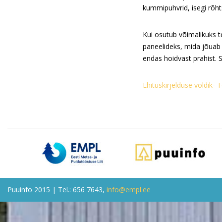
kummipuhvrid, isegi rõht
Kui osutub võimalikuks t
paneelideks, mida jõuab k
endas hoidvast prahist. S
Ehituskirjelduse voldik- 
Puuinfo 2015 | Tel.: 656 7643,
info@empl.ee