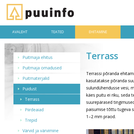
AVALEHT
TEATED
EHITAMINE
Terrass
Puitmaja ehitus
Puitmaja omadused
Terrassi põranda ehitam
Puitmaterjalid
kasutatakse põranda suur
sulundühendusse vesi, m
Puidust
käes puitu ei riku, seda 
Terrass
suurepärased tingimused
paisumise tõttu tugeva s
Piirdeaiad
1–2 mm praod.
Trepid
Värvid ja värvimine