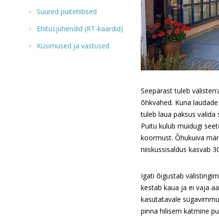
Suured puitehitised
Ehitusjuhendid (RT-kaardid)
Küsimused ja vastused
Seepärast tuleb välister
õhkvahed. Kuna laudade 
tuleb laua paksus valid
Puitu kulub muidugi see
koormust. Õhukuiva männ
niiskussisaldus kasvab 30
Igati õigustab välisting
kestab kaua ja ei vaja a
kasutatavale sügavimmut
pinna hilisem katmine p