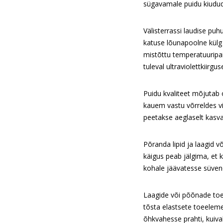
sügavamale puidu kiudu
Välisterrassi laudise pu
katuse lõunapoolne külg
mistõttu temperatuuripai
tuleval ultraviolettkiirg
Puidu kvaliteet mõjutab ol
kauem vastu võrreldes vi
peetakse aeglaselt kasva
Põranda lipid ja laagid 
käigus peab jälgima, et k
kohale jäävatesse süvend
Laagide või põõnade toetu
tõsta elastsete toeeleme
õhkvahesse prahti, kuivab