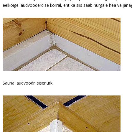
eelkõige laudvooderdise korral, ent ka siis saab nurgale hea väljanäg
Sauna laudvoodri sisenurk.