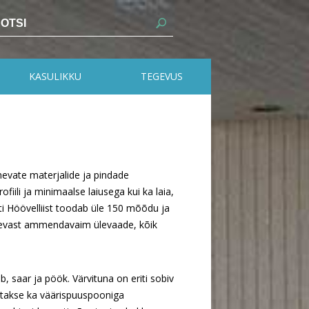
KASULIKKU
TEGEVUS
inevate materjalide ja pindade
fiili ja minimaalse laiusega kui ka laia,
esti Höövelliist toodab üle 150 mõõdu ja
evast ammendavaim ülevaade, kõik
 saar ja pöök. Värvituna on eriti sobiv
tatakse ka väärispuuspooniga