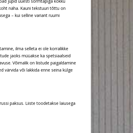
abad jupid uuesti sõrmtapiga kokku
itekoht näha. Kauni tekstuuri tõttu on
usega – kui selline variant ruumi
mine, ilma selleta ei ole korralikke
iistude jaoks müüakse ka spetsiaalseid
avuse. Võimalik on liistude paigaldamine
eed värvida või lakkida enne seina külge
ussi paksus. Liiste toodetakse laiusega