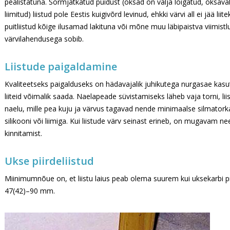
pealistatuna. Sõrmjätkatud puidust (oksad on välja lõigatud, oksav
liimitud) liistud pole Eestis kuigivõrd levinud, ehkki värvi all ei jää li
puitliistud kõige ilusamad lakituna või mõne muu läbipaistva viimistl
värvilahendusega sobib.
Liistude paigaldamine
Kvaliteetseks paigalduseks on hädavajalik juhikutega nurgasae kasuta
liiteid võimalik saada. Naelapeade süvistamiseks läheb vaja torni, l
naelu, mille pea kuju ja värvus tagavad nende minimaalse silmatork
silikooni või liimiga. Kui liistude värv seinast erineb, on mugavam n
kinnitamist.
Ukse piirdeliistud
Miinimumnõue on, et liistu laius peab olema suurem kui uksekarbi pr
47(42)–90 mm.