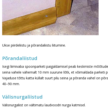
Ukse piirdeliistu ja põrandaliistu liitumine.
Põrandaliistud
Isegi liimivaba spoonparketi paigaldamisel peab keskmiste mõõtude
seina vahele vähemalt 10 mm suurune lõtk, et võimaldada parketi 
Vajaduse tõttu katta küllalt suurt pilu seina ja põranda vahel on põra
40–90 mm.
Välisnurgaliistud
Välisnurgaliist on vältimatu laudvoodri nurga katmisel.