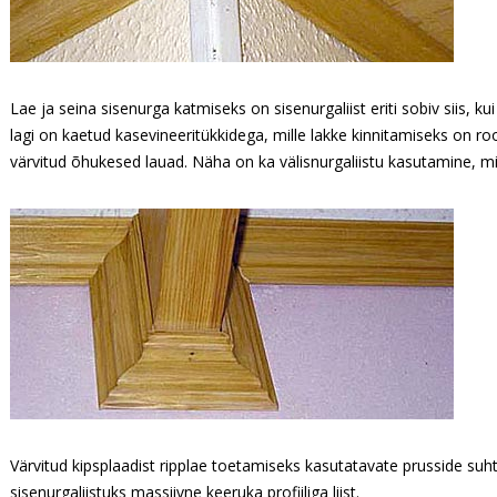
Lae ja seina sisenurga katmiseks on sisenurgaliist eriti sobiv siis, kui
lagi on kaetud kasevineeritükkidega, mille lakke kinnitamiseks on r
värvitud õhukesed lauad. Näha on ka välisnurgaliistu kasutamine, mi
Värvitud kipsplaadist ripplae toetamiseks kasutatavate prusside suhte
sisenurgaliistuks massiivne keeruka profiiliga liist.