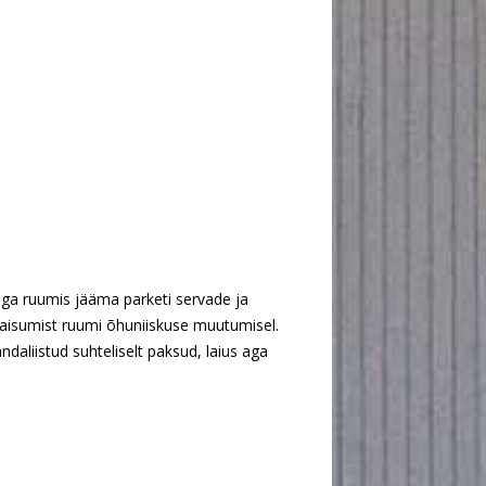
ga ruumis jääma parketi servade ja
paisumist ruumi õhuniiskuse muutumisel.
ndaliistud suhteliselt paksud, laius aga