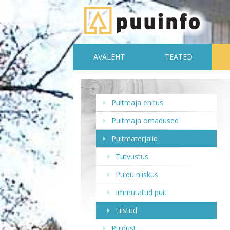
AVALEHT
TEATED
Puitmaja ehitus
Puitmaja omadused
Puitmaterjalid
Tutvustus
Puidu niiskus
Immutatud puit
Liistud
Puidust