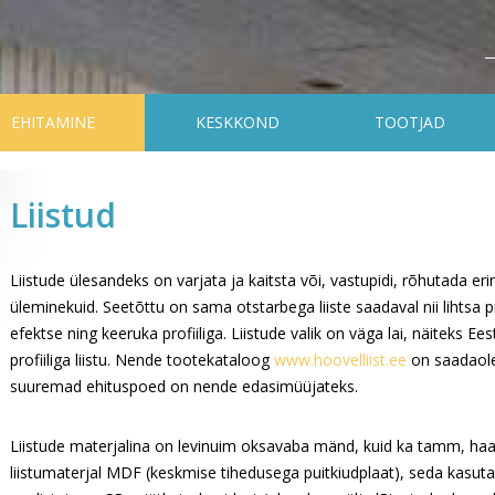
EHITAMINE
KESKKOND
TOOTJAD
Liistud
Liistude ülesandeks on varjata ja kaitsta või, vastupidi, rõhutada er
üleminekuid. Seetõttu on sama otstarbega liiste saadaval nii lihtsa pro
efektse ning keeruka profiiliga. Liistude valik on väga lai, näiteks E
profiiliga liistu. Nende tootekataloog
www.hoovelliist.ee
on saadaol
suuremad ehituspoed on nende edasimüüjateks.
Liistude materjalina on levinuim oksavaba mänd, kuid ka tamm, haab,
liistumaterjal MDF (keskmise tihedusega puitkiudplaat), seda kasu