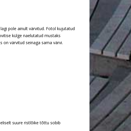
 lagi pole ainult värvitud. Fotol kujutatud
oovitise külge naelutatud mustaks
s on värvitud seinaga sama värvi.
liselt suure ristlõike tõttu sobib