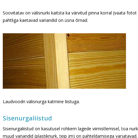
Soovitatav on välisnurki kaitsta ka värvitud pinna korral (vaata fotot
pahtliga kaetavad variandid on üsna õrnad.
Laudvoodri välisnurga katmine liistuga.
Sisenurgaliistud
Sisenurgaliistud on kasutusel rohkem lagede viimistlemisel, toa nur
muud variandid (plastiknurk, teip jm) on pahteldamisega varjatavad.